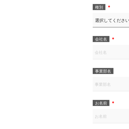
＊
種別
＊
会社名
事業部名
＊
お名前