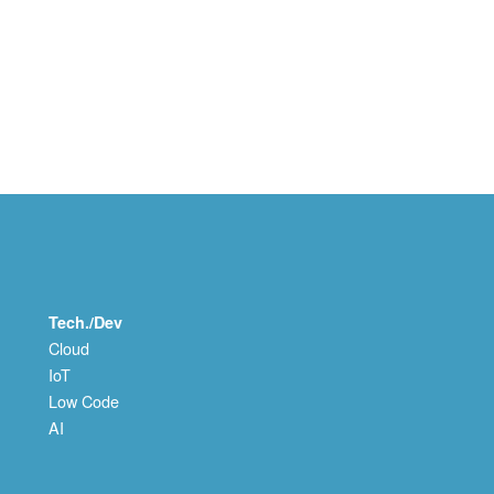
Tech./Dev
Cloud
IoT
Low Code
AI