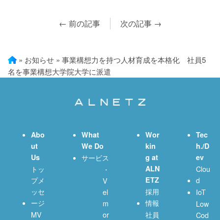
← 前の記事
次の記事 →
»
お知らせ
»
事業構想力を持つ人材育成を本格化 社員5
名を事業構想大学院大学に派遣
Abo
What
Wor
Tec
ut
We Do
kin
h./D
Us
サービス
g at
ev
トッ
ALN
Clou
・
プメ
ETZ
d
V
ッセ
採用
el
IoT
ージ
情報
m
Low
MV
or
社員
Cod