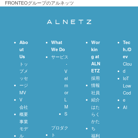
FRONTEOグループのアルネッツ
Abo
What
Wor
Tec
ut
We Do
kin
h./D
Us
サービス
g at
ev
トッ
ALN
Clou
・
プメ
ETZ
d
V
ッセ
採用
el
IoT
ージ
情報
m
Low
MV
or
社員
Cod
V
L
紹介
e
M
会社
はた
AI
S
概要
らく
かた
事業
プロダク
ち
モデ
ト
ル
福利