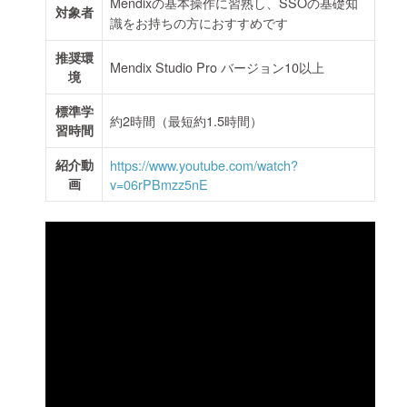
Mendixの基本操作に習熟し、SSOの基礎知
対象者
識をお持ちの方におすすめです
推奨環
Mendix Studio Pro バージョン10以上
境
標準学
約2時間（最短約1.5時間）
習時間
紹介動
https://www.youtube.com/watch?
画
v=06rPBmzz5nE